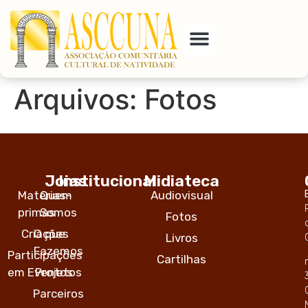
E-Mail
Arquivos:
Fotos
Joias
Institucional
Midiateca
Matérias-
Quem
Audiovisual
primas
Somos
Fotos
Criações
O que
Livros
Fazemos
Participações
Cartilhas
em Eventos
Projetos
Parceiros