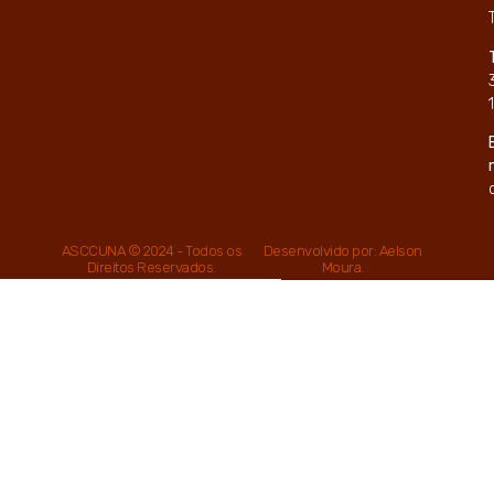
ASCCUNA © 2024 - Todos os
Desenvolvido por: Aelson
Direitos Reservados.
Moura.