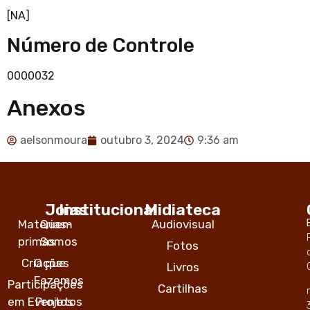
[NA]
Número de Controle
0000032
Anexos
aelsonmoura
outubro 3, 2024
9:36 am
Joias
Institucional
Midiateca
Matérias-
Quem
Audiovisual
primas
Somos
Fotos
Criações
O que
Livros
Fazemos
Participações
Cartilhas
em Eventos
Projetos