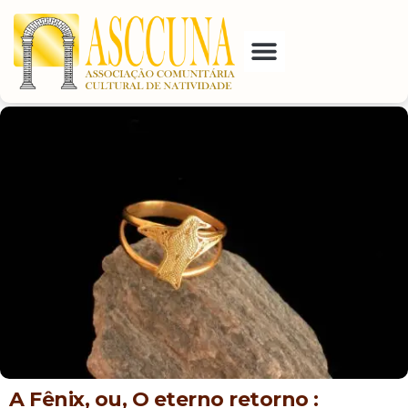
E-Mail
A Fênix, ou, O eterno retorno :