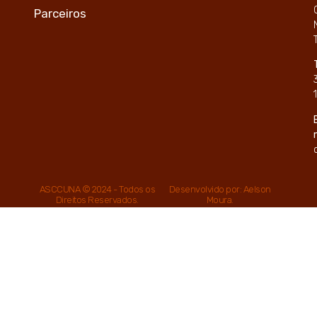
Parceiros
ASCCUNA © 2024 - Todos os
Desenvolvido por: Aelson
Direitos Reservados.
Moura.