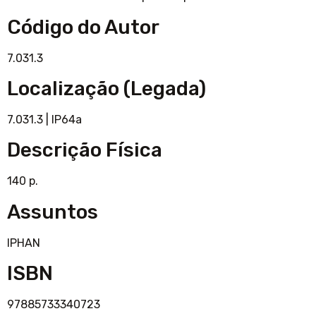
Código do Autor
7.031.3
Localização (Legada)
7.031.3
|
IP64a
Descrição Física
140 p.
Assuntos
IPHAN
ISBN
97885733340723