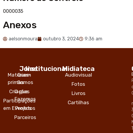
0000035
Anexos
aelsonmoura
outubro 3, 2024
9:36 am
Joias
Institucional
Midiateca
Matérias-
Quem
Audiovisual
primas
Somos
Fotos
Criações
O que
Livros
Fazemos
Participações
Cartilhas
em Eventos
Projetos
Parceiros