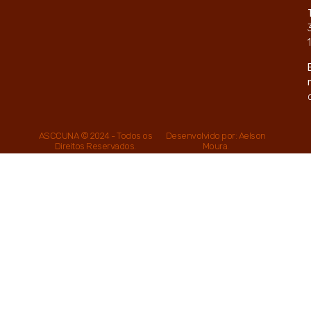
ASCCUNA © 2024 - Todos os
Desenvolvido por: Aelson
Direitos Reservados.
Moura.