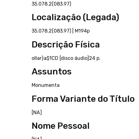
35.078.2(083.97)
Localização (Legada)
35.078.2(083.97)
|
M194p
Descrição Física
ollar}a$1CD [disco áudio]24 p.
Assuntos
Monumenta
Forma Variante do Título
[NA]
Nome Pessoal