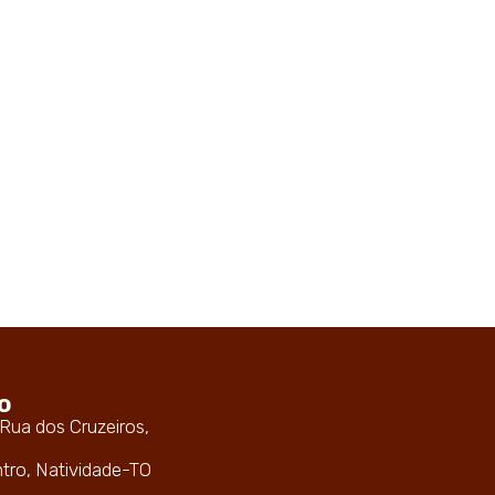
o
 Rua dos Cruzeiros,
ntro, Natividade-TO