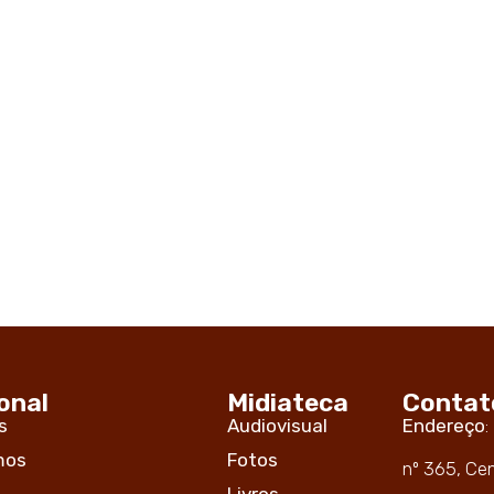
onal
Midiateca
Contat
s
Audiovisual
Endereço
:
mos
Fotos
nº 365, Ce
Livros