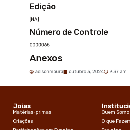
Edição
[NA]
Número de Controle
0000065
Anexos
aelsonmoura
outubro 3, 2024
9:37 am
Joias
Instituci
Matérias-primas
Quem Somo
Criações
O que Faze
Participações em Eventos
Projetos