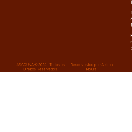
ASCCUNA © 2024 - Todos os
Desenvolvido por: Aelson
Direitos Reservados.
Moura.