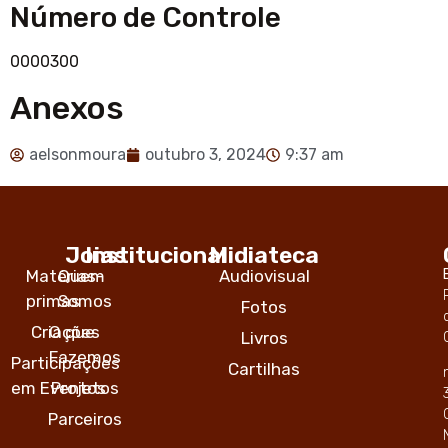
Número de Controle
0000300
Anexos
aelsonmoura
outubro 3, 2024
9:37 am
Joias
Institucional
Midiateca
Matérias-
Quem
Audiovisual
primas
Somos
Fotos
Criações
O que
Livros
Fazemos
Participações
Cartilhas
em Eventos
Projetos
Parceiros