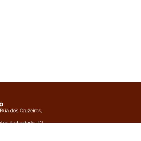
o
 Rua dos Cruzeiros,
ntro, Natividade-TO
(63) 3372-1355